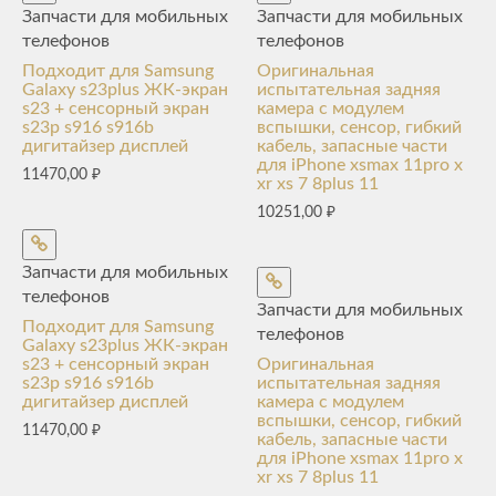
Запчасти для мобильных
Запчасти для мобильных
телефонов
телефонов
Подходит для Samsung
Оригинальная
Galaxy s23plus ЖК-экран
испытательная задняя
s23 + сенсорный экран
камера с модулем
s23p s916 s916b
вспышки, сенсор, гибкий
дигитайзер дисплей
кабель, запасные части
для iPhone xsmax 11pro x
11470,00
₽
xr xs 7 8plus 11
10251,00
₽
Запчасти для мобильных
телефонов
Запчасти для мобильных
Подходит для Samsung
телефонов
Galaxy s23plus ЖК-экран
s23 + сенсорный экран
Оригинальная
s23p s916 s916b
испытательная задняя
дигитайзер дисплей
камера с модулем
вспышки, сенсор, гибкий
11470,00
₽
кабель, запасные части
для iPhone xsmax 11pro x
xr xs 7 8plus 11