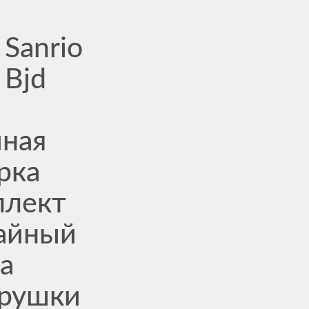
Sanrio
 Bjd
ная
рка
плект
вайный
а
грушки