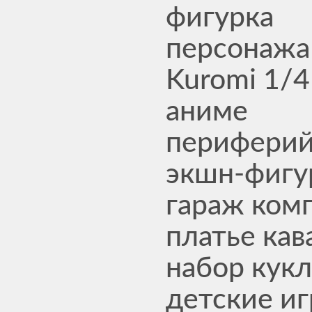
фигурка
персонажа 
Kuromi 1/4
аниме
периферий
экшн-фигу
гараж ком
платье ка
набор кукл
детские и