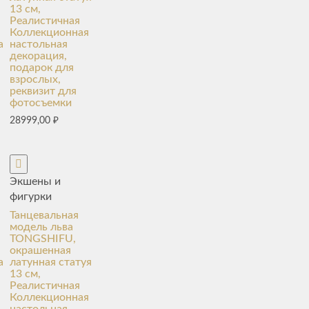
13 см,
Реалистичная
Коллекционная
a
настольная
декорация,
подарок для
взрослых,
реквизит для
фотосъемки
28999,00
₽
Экшены и
фигурки
Танцевальная
модель льва
TONGSHIFU,
окрашенная
a
латунная статуя
13 см,
Реалистичная
Коллекционная
настольная