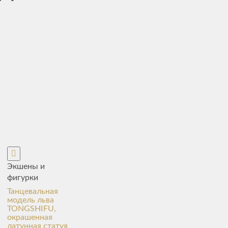
Экшены и
фигурки
Танцевальная
модель льва
TONGSHIFU,
окрашенная
латунная статуя