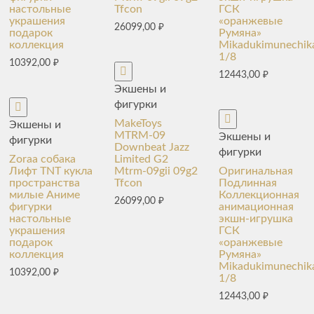
настольные
Tfcon
ГСК
украшения
«оранжевые
26099,00
₽
подарок
Румяна»
коллекция
Mikadukimunechik
1/8
10392,00
₽
12443,00
₽
Экшены и
фигурки
MakeToys
Экшены и
MTRM-09
Экшены и
фигурки
Downbeat Jazz
фигурки
Zoraa собака
Limited G2
Лифт TNT кукла
Mtrm-09gii 09g2
Оригинальная
пространства
Tfcon
Подлинная
милые Аниме
Коллекционная
26099,00
₽
фигурки
анимационная
настольные
экшн-игрушка
украшения
ГСК
подарок
«оранжевые
коллекция
Румяна»
Mikadukimunechik
10392,00
₽
1/8
12443,00
₽