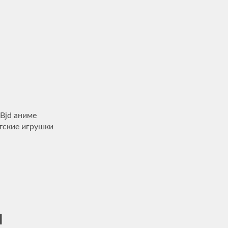
Bjd аниме
тские игрушки
я