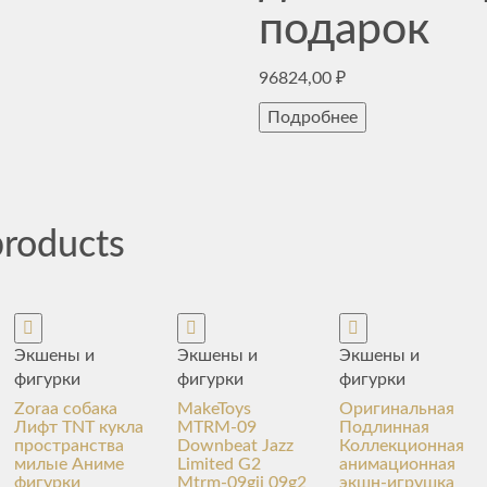
подарок
96824,00
₽
Подробнее
products
Экшены и
Экшены и
Экшены и
фигурки
фигурки
фигурки
Zoraa собака
MakeToys
Оригинальная
Лифт TNT кукла
MTRM-09
Подлинная
пространства
Downbeat Jazz
Коллекционная
милые Аниме
Limited G2
анимационная
фигурки
Mtrm-09gii 09g2
экшн-игрушка