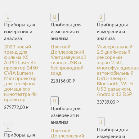
Приборы для
Приборы для
Приборы для
измерения и
измерения и
измерения и
анализа
анализа
анализа
2023 новый
Цветной
Универсальный
тренд для
Доплеровский
2,5-дюймовый
фильма X5
Ультразвуковой
сенсорный
ALPD Laser 4k
сканер USB и
экран 2.5D,
проектор 2450
беспроводной
многофункциона
CVIA Lumens
зонд
автомобильный
Mini проектор
DVD-плеер с
228156,00
₽
для телефона
Bluetooth, Wi-Fi,
домашнего
USB разъемом,
кинотеатра 4k
Android 12 DSP
проектор
33739,00
₽
279772,00
₽
Приборы для
измерения и
анализа
Приборы для
Цветной
Приборы для
Доплеровский
измерения и