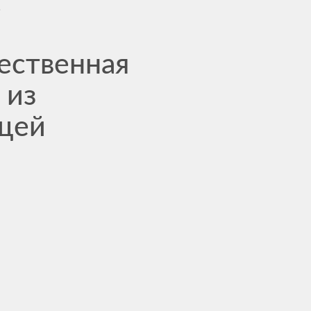
t
ественная
 из
щей