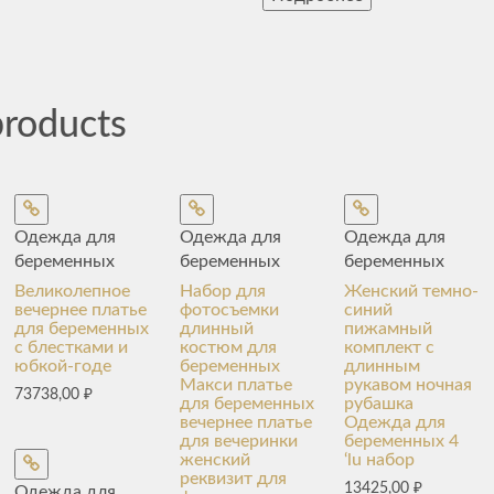
products
Одежда для
Одежда для
Одежда для
беременных
беременных
беременных
Великолепное
Набор для
Женский темно-
вечернее платье
фотосъемки
синий
для беременных
длинный
пижамный
с блестками и
костюм для
комплект с
юбкой-годе
беременных
длинным
Макси платье
рукавом ночная
73738,00
₽
для беременных
рубашка
вечернее платье
Одежда для
для вечеринки
беременных 4
женский
‘lu набор
реквизит для
13425,00
₽
Одежда для