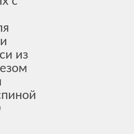
х с
ля
ки
си из
резом
и
спиной
0