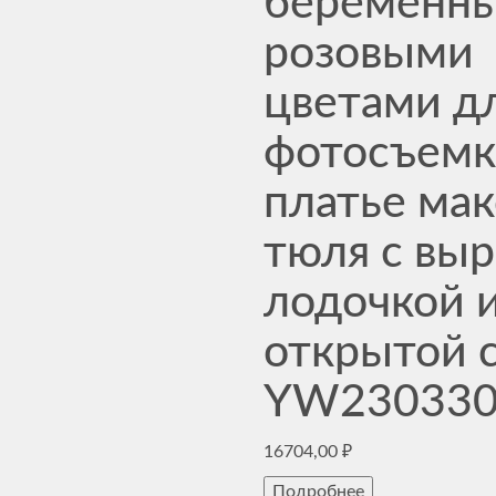
беременны
розовыми
цветами д
фотосъем
платье мак
тюля с вы
лодочкой 
открытой 
YW23033
16704,00
₽
Подробнее