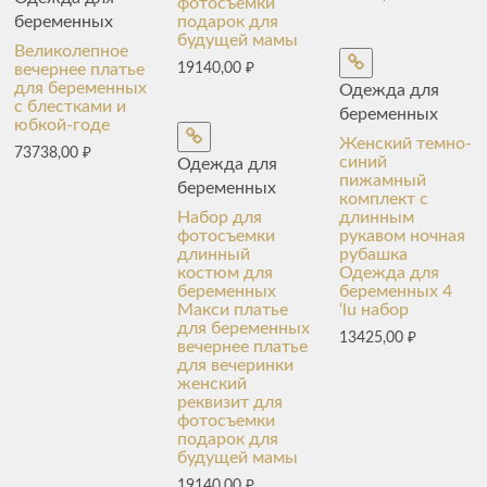
фотосъемки
беременных
подарок для
будущей мамы
Великолепное
вечернее платье
19140,00
₽
для беременных
Одежда для
с блестками и
беременных
юбкой-годе
Женский темно-
73738,00
₽
синий
Одежда для
пижамный
беременных
комплект с
Набор для
длинным
фотосъемки
рукавом ночная
длинный
рубашка
костюм для
Одежда для
беременных
беременных 4
Макси платье
‘lu набор
для беременных
13425,00
₽
вечернее платье
для вечеринки
женский
реквизит для
фотосъемки
подарок для
будущей мамы
19140,00
₽