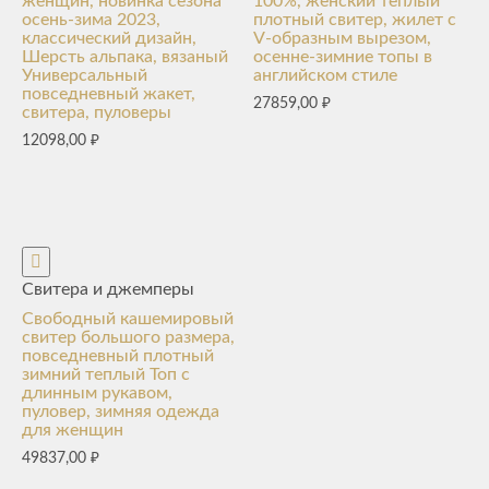
женщин, новинка сезона
100%, женский теплый
осень-зима 2023,
плотный свитер, жилет с
классический дизайн,
V-образным вырезом,
Шерсть альпака, вязаный
осенне-зимние топы в
Универсальный
английском стиле
повседневный жакет,
27859,00
₽
свитера, пуловеры
12098,00
₽
Свитера и джемперы
Свободный кашемировый
свитер большого размера,
повседневный плотный
зимний теплый Топ с
длинным рукавом,
пуловер, зимняя одежда
для женщин
49837,00
₽