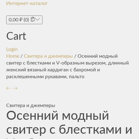
Интернет-каталог
Toggle
navigati
0,00
₽
(0)
Cart
Login
Home
/
Свитера и джемперы
/ Осенний модный
свитер с блестками и V-образным вырезом, длинный
женский вязаный кардиган с бахромой и
расклешенными рукавами, пальто
Свитера и джемперы
Осенний модный
свитер с блестками и