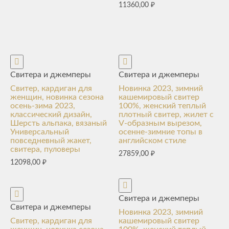
11360,00
₽
Свитера и джемперы
Свитера и джемперы
Свитер, кардиган для
Новинка 2023, зимний
женщин, новинка сезона
кашемировый свитер
осень-зима 2023,
100%, женский теплый
классический дизайн,
плотный свитер, жилет с
Шерсть альпака, вязаный
V-образным вырезом,
Универсальный
осенне-зимние топы в
повседневный жакет,
английском стиле
свитера, пуловеры
27859,00
₽
12098,00
₽
Свитера и джемперы
Свитера и джемперы
Новинка 2023, зимний
Свитер, кардиган для
кашемировый свитер