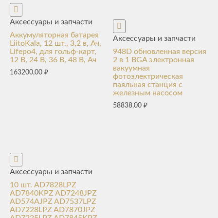
Аксессуары и запчасти
Аккумуляторная батарея
Аксессуары и запчасти
LiitoKala, 12 шт., 3,2 в, Ач,
Lifepo4, для гольф-карт,
948D обновленная версия
12 В, 24 В, 36 В, 48 В, Ач
2 в 1 BGA электронная
вакуумная
163200,00
₽
фотоэлектрическая
паяльная станция с
железным насосом
58838,00
₽
Аксессуары и запчасти
10 шт. AD7828LPZ
AD7840KPZ AD7248JPZ
AD574AJPZ AD7537LPZ
AD7228LPZ AD7870JPZ