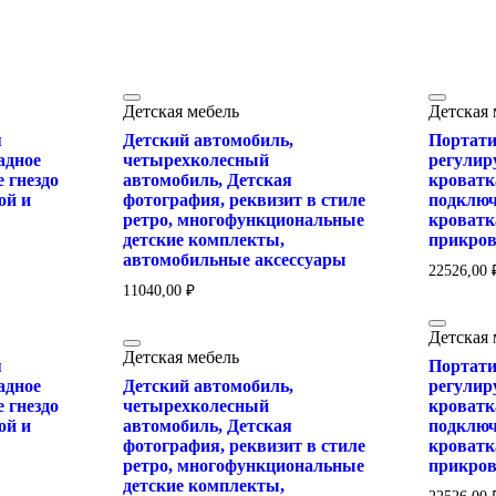
Детская мебель
Детская 
я
Детский автомобиль,
Портати
адное
четырехколесный
регулир
 гнездо
автомобиль, Детская
кроватк
ой и
фотография, реквизит в стиле
подключ
ретро, многофункциональные
кроватк
детские комплекты,
прикров
автомобильные аксессуары
22526,00
11040,00
₽
Детская 
Детская мебель
я
Портати
адное
Детский автомобиль,
регулир
 гнездо
четырехколесный
кроватк
ой и
автомобиль, Детская
подключ
фотография, реквизит в стиле
кроватк
ретро, многофункциональные
прикров
детские комплекты,