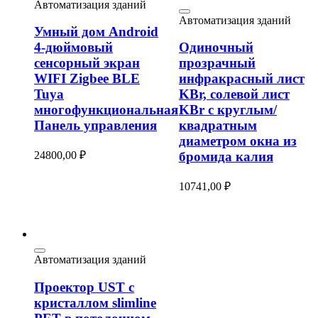
Автоматизация зданий
Автоматизация зданий
Умный дом Android
4-дюймовый
Одиночный
сенсорный экран
прозрачный
WIFI Zigbee BLE
инфракрасный лист
Tuya
KBr, солевой лист
многофункциональная
KBr с круглым/
Панель управления
квадратным
диаметром окна из
24800,00
₽
бромида калия
10741,00
₽
Автоматизация зданий
Проектор UST с
кристаллом slimline