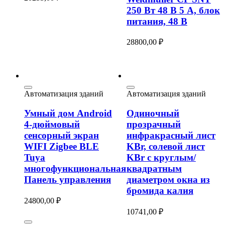
250 Вт 48 В 5 А, блок
питания, 48 В
28800,00
₽
Автоматизация зданий
Автоматизация зданий
Умный дом Android
Одиночный
4-дюймовый
прозрачный
сенсорный экран
инфракрасный лист
WIFI Zigbee BLE
KBr, солевой лист
Tuya
KBr с круглым/
многофункциональная
квадратным
Панель управления
диаметром окна из
бромида калия
24800,00
₽
10741,00
₽