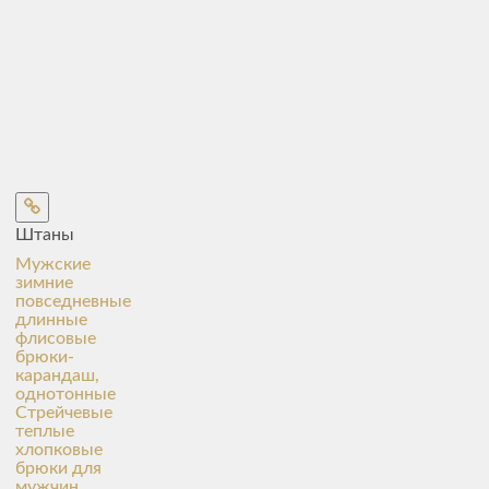
Штаны
Мужские
зимние
повседневные
длинные
флисовые
брюки-
карандаш,
однотонные
Стрейчевые
теплые
хлопковые
брюки для
мужчин