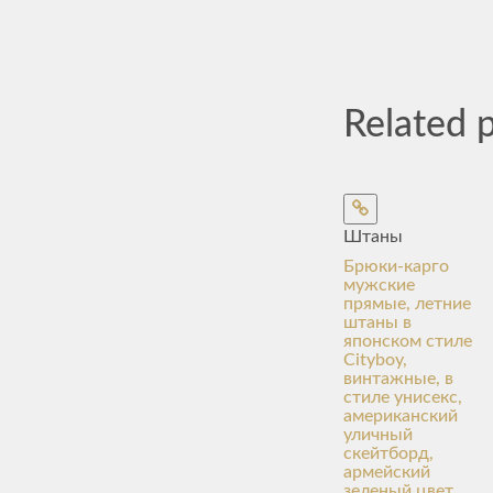
Related 
Штаны
Брюки-карго
мужские
прямые, летние
штаны в
японском стиле
Cityboy,
винтажные, в
стиле унисекс,
американский
уличный
скейтборд,
армейский
зеленый цвет