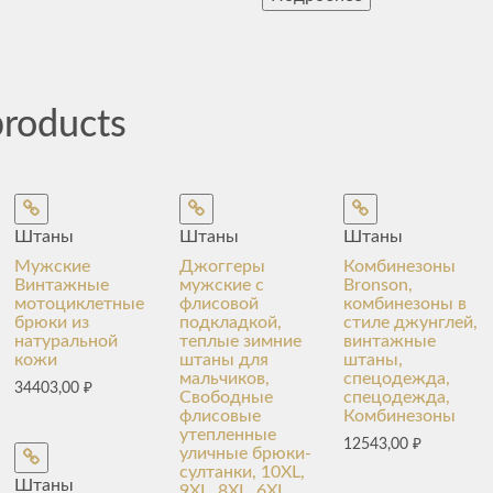
products
Штаны
Штаны
Штаны
Мужские
Джоггеры
Комбинезоны
Винтажные
мужские с
Bronson,
мотоциклетные
флисовой
комбинезоны в
брюки из
подкладкой,
стиле джунглей,
натуральной
теплые зимние
винтажные
кожи
штаны для
штаны,
мальчиков,
спецодежда,
34403,00
₽
Свободные
спецодежда,
флисовые
Комбинезоны
утепленные
12543,00
₽
уличные брюки-
султанки, 10XL,
Штаны
9XL, 8XL, 6XL