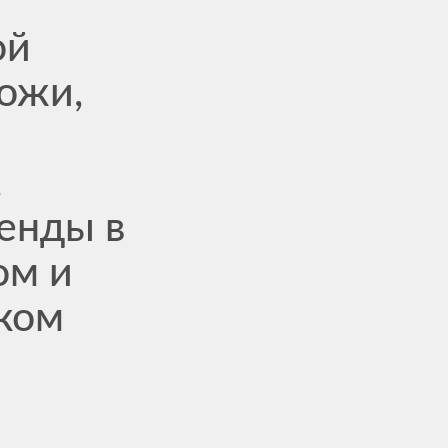
ой
ожи,
,
енды в
ом и
ком