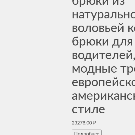
брюки из
натуральн
воловьей к
брюки для
водителей
модные тр
европейск
американс
стиле
23278,00
₽
Подробнее