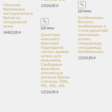
Мужские
12526,00
₽
Винтажные
Штаны
мотоциклетные
брюки из
Комбинезоны
натуральной
Bronson,
кожи
комбинезоны в
Штаны
стиле джунглей,
34403,00
₽
Джоггеры
винтажные
мужские с
штаны,
флисовой
спецодежда,
подкладкой,
спецодежда,
теплые зимние
Комбинезоны
штаны для
12543,00
₽
мальчиков,
Свободные
флисовые
утепленные
уличные брюки-
султанки, 10XL,
9XL, 8XL, 6XL
12526,00
₽