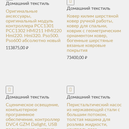
Домашний текстиль
Домашний текстиль
Оригинальные
аксессуары,
Ковер килим шерстяной
оригинальный модуль
ковер ручной работы,
контроллера PCC1301
ковер для спальни,
PCC1302 HMI211 HMI220
коврик с геометрическим
Hmi220. Hmi320. Pso500.
орнаментом ковер,
Pso600 абсолютно новый
богемные шерстяные
вязаные ковровые
113875,00
₽
покрытия
73400,00
₽
Домашний текстиль
Домашний текстиль
Сценическое освещение,
Перистальтический насос
компьютерное
из нержавеющей стали с
программное
большим потоком,
обеспечение, контроллер
толстая машина для
DVC4 GZM Dalight, USB
розлива жидкости,