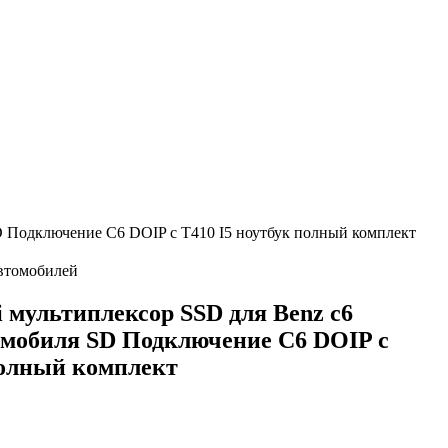
D Подключение C6 DOIP с T410 I5 ноутбук полный комплект
втомобилей
мультиплексор SSD для Benz c6
омобиля SD Подключение C6 DOIP с
полный комплект