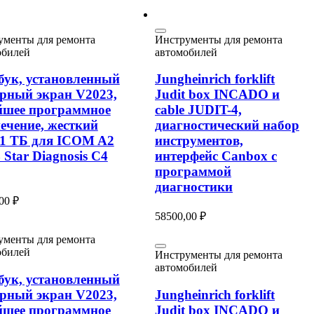
ументы для ремонта
Инструменты для ремонта
обилей
автомобилей
бук, установленный
Jungheinrich forklift
орный экран V2023,
Judit box INCADO и
йшее программное
cable JUDIT-4,
печение, жесткий
диагностический набор
 1 ТБ для ICOM A2
инструментов,
Star Diagnosis C4
интерфейс Canbox с
программой
диагностики
,00
₽
58500,00
₽
ументы для ремонта
обилей
Инструменты для ремонта
автомобилей
бук, установленный
орный экран V2023,
Jungheinrich forklift
йшее программное
Judit box INCADO и