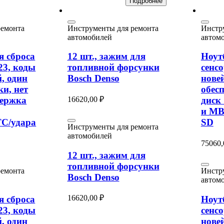
Подробнее
ремонта
Инструменты для ремонта
Инстр
автомобилей
автом
я сброса
12 шт., зажим для
Ноут
3, коды
топливной форсунки
сенс
, один
Bosch Denso
нове
ки, нет
обес
16620,00
₽
держка
диск
и MB 
TC/удара
SD
Инструменты для ремонта
автомобилей
75060
12 шт., зажим для
топливной форсунки
ремонта
Инстр
Bosch Denso
автом
16620,00
₽
я сброса
Ноут
3, коды
сенс
, один
нове