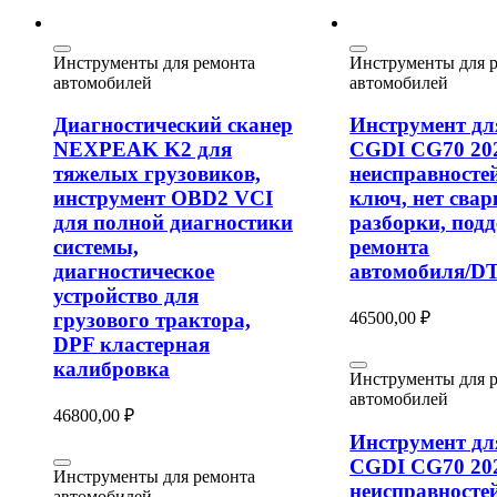
Инструменты для ремонта
Инструменты для 
автомобилей
автомобилей
Диагностический сканер
Инструмент дл
NEXPEAK K2 для
CGDI CG70 202
тяжелых грузовиков,
неисправностей
инструмент OBD2 VCI
ключ, нет свар
для полной диагностики
разборки, под
системы,
ремонта
диагностическое
автомобиля/D
устройство для
46500,00
₽
грузового трактора,
DPF кластерная
калибровка
Инструменты для 
автомобилей
46800,00
₽
Инструмент дл
CGDI CG70 202
Инструменты для ремонта
неисправностей
автомобилей