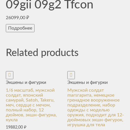
09gii 09g2 Tfcon
26099,00
₽
Подробнее
Related products
Экшены и фигурки
Экшены и фигурки
1/6 масштаб, мужской
Мужской солдат
солдат, японский
marsгарита, немецкое
самурай, Satoh, Takeru,
гренадное вооруженное
меч, сердце с мечом,
подразделение, набор
полный набор, 12
одежды с моделью
дюймов, экшн-фигурка,
оружия, подходит для 12-
кукла
дюймовых экшн-фигурок,
игрушка для тела
19882,00
₽