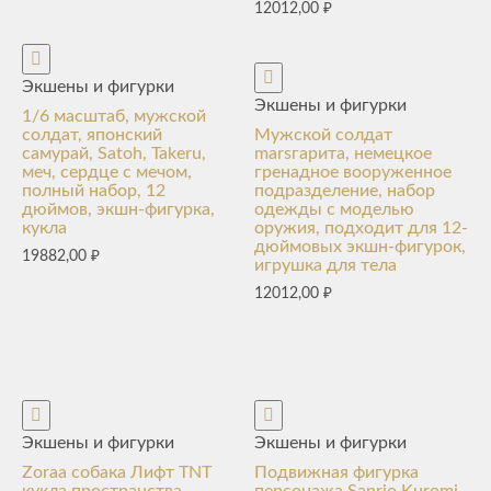
12012,00
₽
Экшены и фигурки
Экшены и фигурки
1/6 масштаб, мужской
солдат, японский
Мужской солдат
самурай, Satoh, Takeru,
marsгарита, немецкое
меч, сердце с мечом,
гренадное вооруженное
полный набор, 12
подразделение, набор
дюймов, экшн-фигурка,
одежды с моделью
кукла
оружия, подходит для 12-
дюймовых экшн-фигурок,
19882,00
₽
игрушка для тела
12012,00
₽
Экшены и фигурки
Экшены и фигурки
Zoraa собака Лифт TNT
Подвижная фигурка
кукла пространства
персонажа Sanrio Kuromi