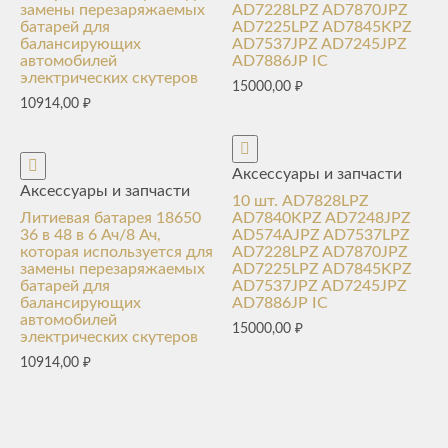
замены перезаряжаемых
AD7228LPZ AD7870JPZ
батарей для
AD7225LPZ AD7845KPZ
балансирующих
AD7537JPZ AD7245JPZ
автомобилей
AD7886JP IC
электрических скутеров
15000,00
₽
10914,00
₽
Аксессуары и запчасти
Аксессуары и запчасти
10 шт. AD7828LPZ
Литиевая батарея 18650
AD7840KPZ AD7248JPZ
36 в 48 в 6 Ач/8 Ач,
AD574AJPZ AD7537LPZ
которая используется для
AD7228LPZ AD7870JPZ
замены перезаряжаемых
AD7225LPZ AD7845KPZ
батарей для
AD7537JPZ AD7245JPZ
балансирующих
AD7886JP IC
автомобилей
15000,00
₽
электрических скутеров
10914,00
₽