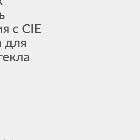
к
ь
я с CIE
 для
текла