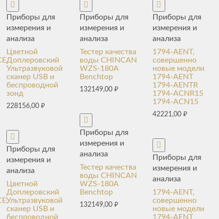
Приборы для
Приборы для
Приборы для
измерения и
измерения и
измерения и
анализа
анализа
анализа
Цветной
Тестер качества
1794-AENT,
E,
Доплеровский
воды CHINCAN
совершенно
Ультразвуковой
WZS-180A
новые модели
сканер USB и
Benchtop
1794-AENT
беспроводной
1794-AENTR
132149,00
₽
зонд
1794-ACNR15
1794-ACN15
228156,00
₽
42221,00
₽
Приборы для
измерения и
Приборы для
анализа
Приборы для
измерения и
Тестер качества
измерения и
анализа
воды CHINCAN
анализа
Цветной
WZS-180A
Доплеровский
Benchtop
1794-AENT,
E,
Ультразвуковой
совершенно
132149,00
₽
сканер USB и
новые модели
беспроводной
1794-AENT