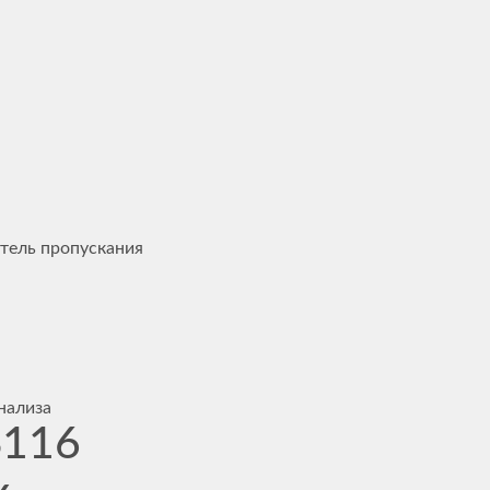
итель пропускания
нализа
S116