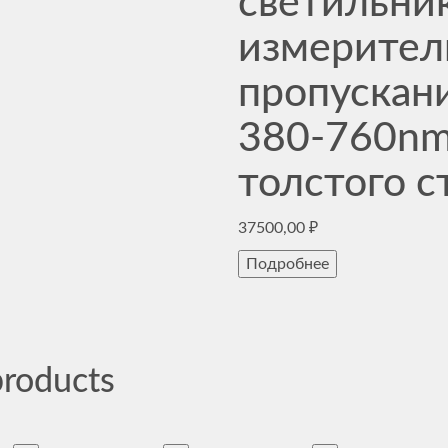
светильни
измерител
пропускани
380-760nm
толстого с
37500,00
₽
Подробнее
products