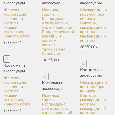
аксессуары
аксессуары
аксессуары
Женский
Новинка,
Маскарадный
костюм для
горячая
костюм Тора
вечеринки,
Распродажа
викинга
косплея,
для взрослых,
Виктора,
музыки,
милый женский
маскарадный
фестиваля,
Рождественский
костюм,
ночного клуба
нарядный
маскарадный
костюм,
костюм
95880,00
₽
костюм-
38250,00
₽
талисман на
Хэллоуин
14127,00
₽
Костюмы и
Костюмы и
аксессуары
аксессуары
Женский
костюм для
Маскарадный
Костюмы и
вечеринки,
костюм Тора
аксессуары
косплея,
викинга
музыки,
Новинка,
Виктора,
фестиваля,
горячая
маскарадный
ночного клуба
Распродажа
костюм,
для взрослых,
маскарадный
95880,00
₽
милый женский
костюм