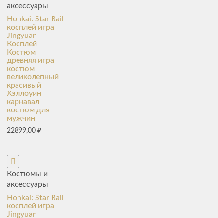
аксессуары
Honkai: Star Rail
косплей игра
Jingyuan
Косплей
Костюм
древняя игра
костюм
великолепный
красивый
Хэллоуин
карнавал
костюм для
мужчин
22899,00
₽
Костюмы и
аксессуары
Honkai: Star Rail
косплей игра
Jingyuan