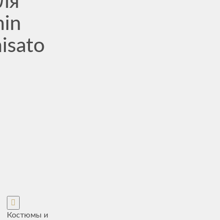
ля
hin
isato
Костюмы и