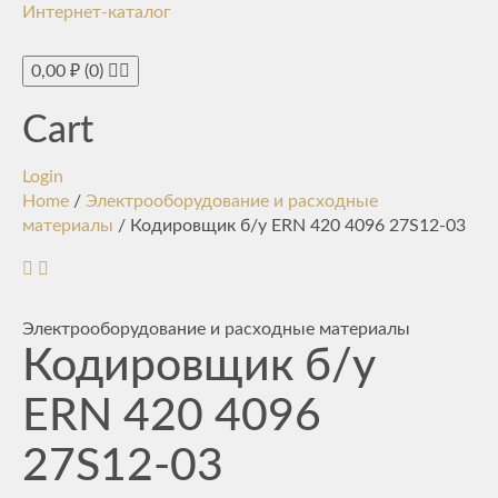
Интернет-каталог
Toggle
navigati
0,00
₽
(0)
Cart
Login
Home
/
Электрооборудование и расходные
материалы
/ Кодировщик б/у ERN 420 4096 27S12-03
Электрооборудование и расходные материалы
Кодировщик б/у
ERN 420 4096
27S12-03