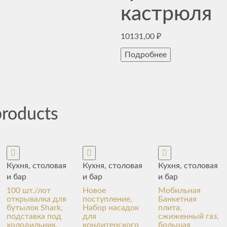
кастрюля
10131,00
₽
Подробнее
products
Кухня, столовая
Кухня, столовая
Кухня, столовая
и бар
и бар
и бар
100 шт./лот
Новое
Мобильная
открывалка для
поступление,
Банкетная
бутылок Shark,
Набор насадок
плита,
подставка под
для
сжиженный газ,
холодильник,
кондитерского
большая