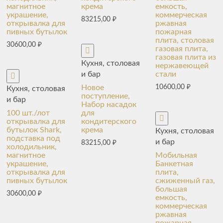
магнитное
крема
емкость,
украшение,
коммерческая
83215,00
₽
открывалка для
ржавная
пивных бутылок
пожарная
плита, столовая
30600,00
₽
газовая плита,
газовая плита из
Кухня, столовая
нержавеющей
и бар
стали
Новое
10600,00
₽
Кухня, столовая
поступление,
и бар
Набор насадок
100 шт./лот
для
открывалка для
кондитерского
бутылок Shark,
крема
Кухня, столовая
подставка под
и бар
83215,00
₽
холодильник,
магнитное
Мобильная
украшение,
Банкетная
открывалка для
плита,
пивных бутылок
сжиженный газ,
большая
30600,00
₽
емкость,
коммерческая
ржавная
пожарная