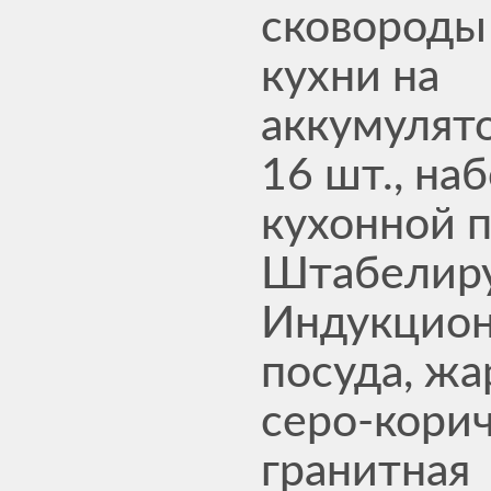
сковороды
кухни на
аккумулято
16 шт., на
кухонной 
Штабелир
Индукцион
посуда, жа
серо-кори
гранитная