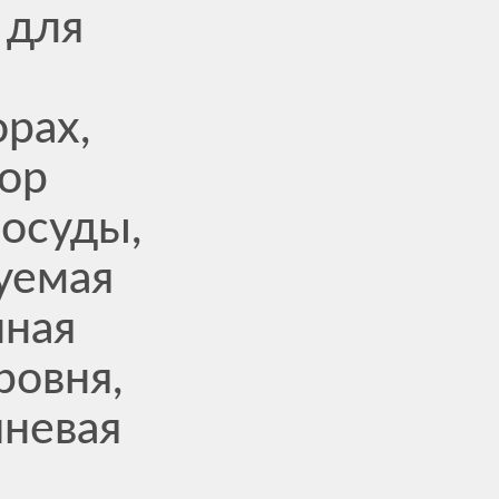
 для
рах,
бор
посуды,
уемая
ная
ровня,
чневая