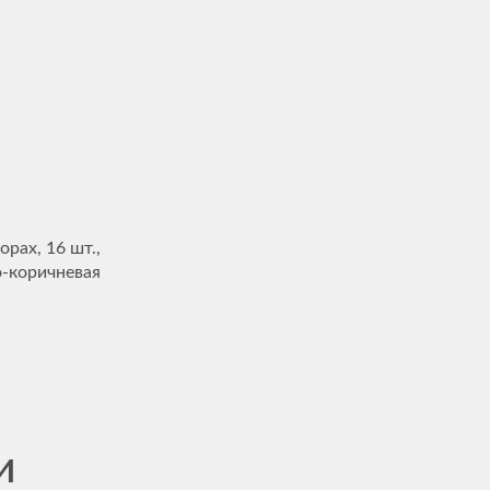
рах, 16 шт.,
о-коричневая
и