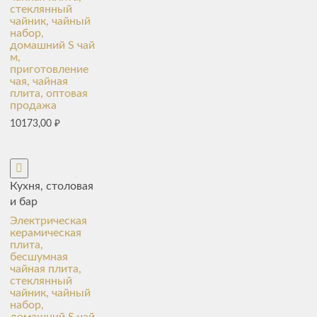
стеклянный
чайник, чайный
набор,
домашний S чай
м,
приготовление
чая, чайная
плита, оптовая
продажа
10173,00
₽
Кухня, столовая
и бар
Электрическая
керамическая
плита,
бесшумная
чайная плита,
стеклянный
чайник, чайный
набор,
домашний S чай