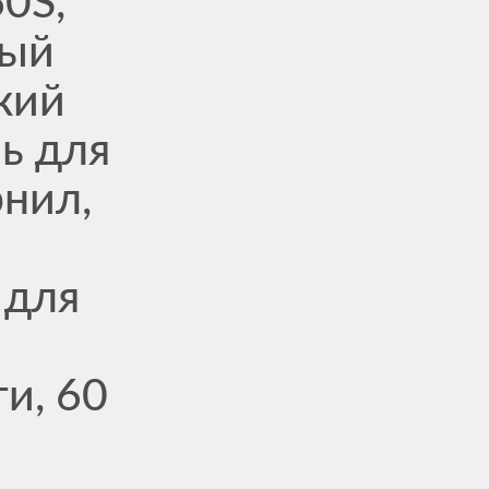
0S,
ный
кий
ь для
рнил,
 для
и, 60