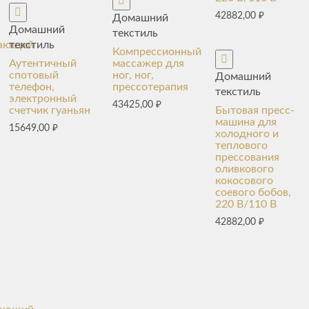
42882,00
₽
Домашний
Домашний
текстиль
текстиль
вающий
Компрессионный
Аутентичный
массажер для
спотовый
ног, ног,
Домашний
телефон,
прессотерапия
текстиль
электронный
43425,00
₽
счетчик гуаньян
Бытовая пресс-
машина для
15649,00
₽
холодного и
теплового
прессования
оливкового
кокосового
соевого бобов,
220 В/110 В
42882,00
₽