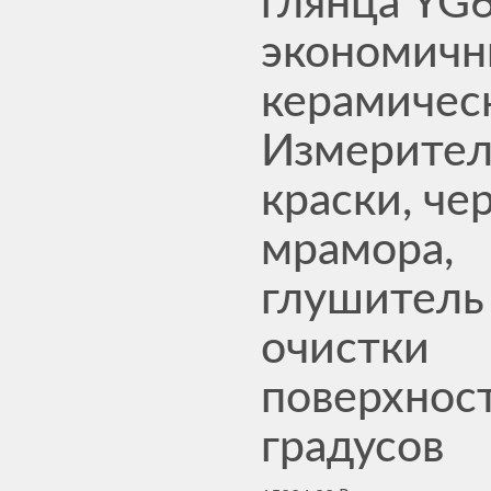
глянца YG6
экономич
керамичес
Измерител
краски, че
мрамора,
глушитель
очистки
поверхност
градусов