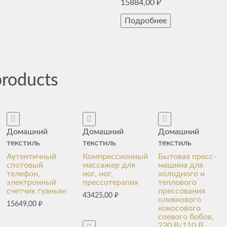
15884,00
₽
Подробнее
products
Домашний
Домашний
Домашний
текстиль
текстиль
текстиль
Аутентичный
Компрессионный
Бытовая пресс-
спотовый
массажер для
машина для
телефон,
ног, ног,
холодного и
электронный
прессотерапия
теплового
счетчик гуаньян
прессования
43425,00
₽
оливкового
15649,00
₽
кокосового
соевого бобов,
220 В/110 В