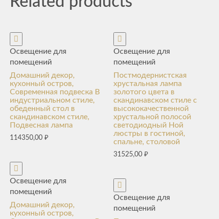
Related products
Освещение для
Освещение для
помещений
помещений
Домашний декор,
Постмодернистская
кухонный остров,
хрустальная лампа
Современная подвеска В
золотого цвета в
индустриальном стиле,
скандинавском стиле с
обеденный стол в
высококачественной
скандинавском стиле,
хрустальной полосой
Подвесная лампа
светодиодный Ной
люстры в гостиной,
114350,00
₽
спальне, столовой
31525,00
₽
Освещение для
помещений
Освещение для
Домашний декор,
помещений
кухонный остров,