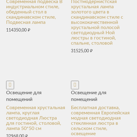
Современная подвеска В
Постмодернистская
индустриальном стиле,
хрустальная лампа
обеденный стол в
золотого цвета в
скандинавском стиле,
скандинавском стиле с
Подвесная лампа
высококачественной
хрустальной полосой
114350,00
₽
светодиодный Ной
люстры в гостиной,
спальне, столовой
31525,00
₽
Освещение для
Освещение для
помещений
помещений
Современная хрустальная
Бесплатная доставка,
лампа, круглая
современная Европейская
светодиодная Люстра
модная светодиодная
для гостиной, столовой,
стеклянная люстра в
лампа 50*50 см
сельском стиле,
освещение
32968,00
₽