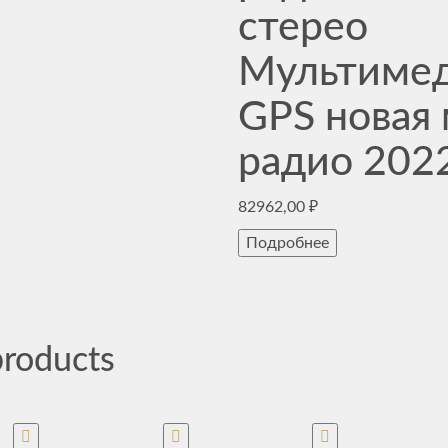
стерео
Мультимед
GPS новая
радио 202
82962,00
₽
Подробнее
products