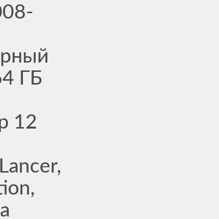
08-
ерный
64 ГБ
р 12
 Lancer,
ion,
а