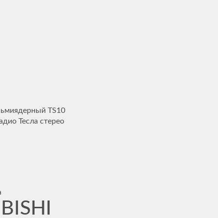
сьмиядерный TS10
радио Тесла стерео
а
BISHI