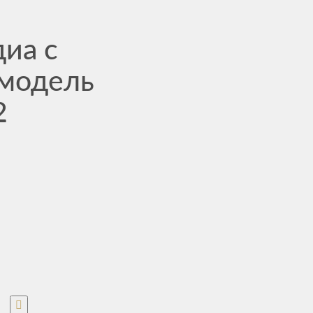
иа с
 модель
2