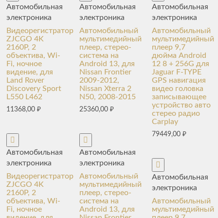
Автомобильная
Автомобильная
Автомобильная
электроника
электроника
электроника
Видеорегистратор
Автомобильный
Автомобильный
ZJCGO 4K
мультимедийный
мультимедийный
2160P, 2
плеер, стерео-
плеер 9,7
объектива, Wi-
система на
дюйма Android
Fi, ночное
Android 13, для
12 8 + 256G для
видение, для
Nissan Frontier
Jaguar F-TYPE
Land Rover
2009-2012,
GPS навигация
Discovery Sport
Nissan Xterra 2
видео головка
L550 L462
N50, 2008-2015
записывающее
устройство авто
11368,00
₽
25360,00
₽
стерео радио
Carplay
79449,00
₽
Автомобильная
Автомобильная
электроника
электроника
Видеорегистратор
Автомобильный
Автомобильная
ZJCGO 4K
мультимедийный
электроника
2160P, 2
плеер, стерео-
объектива, Wi-
система на
Автомобильный
Fi, ночное
Android 13, для
мультимедийный
видение, для
Nissan Frontier
плеер 9,7