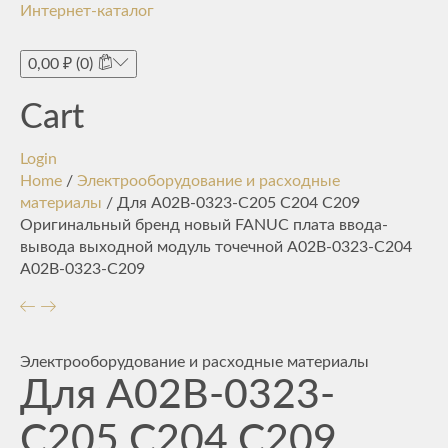
Интернет-каталог
Toggle
navigati
0,00
₽
(0)
Cart
Login
Home
/
Электрооборудование и расходные
материалы
/ Для A02B-0323-C205 C204 C209
Оригинальный бренд новый FANUC плата ввода-
вывода выходной модуль точечной A02B-0323-C204
A02B-0323-C209
Электрооборудование и расходные материалы
Для A02B-0323-
C205 C204 C209