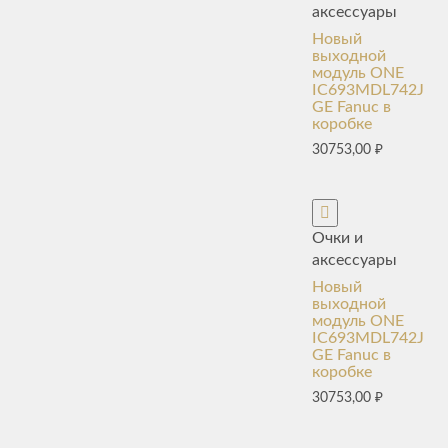
аксессуары
Новый
выходной
модуль ONE
IC693MDL742J
GE Fanuc в
коробке
30753,00
₽
Очки и
аксессуары
Новый
выходной
модуль ONE
IC693MDL742J
GE Fanuc в
коробке
30753,00
₽