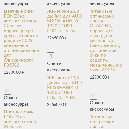
аксессуары
аксессуары
аксессуары
Цветные очки
ЖК-экран 23,8
Титановые
FONEX из
дюйма для AUO
оптические
чистого титана,
M238HAN01.0
линзы
Женская
1920 ? 1080
OLAMINS,
оправа, ретро
FHD Full view
оправа для
круглые очки по
очков, для
22660,00
₽
рецепту 2023,
мужчин, для
винтажные
близорукости,
оптические очки
для женщин,
для
очки по
близорукости
рецепту,
Очки и
F85782
металлические
аксессуары
очки, 80926
12800,00
₽
ЖК-экран 23,8
12900,00
₽
дюйма для AUO
M238HAN01.0
1920 ? 1080
FHD Full view
Очки и
Очки и
аксессуары
22660,00
₽
аксессуары
Цветные очки
FONEX из
Титановые
чистого титана,
оптические
Женская
линзы