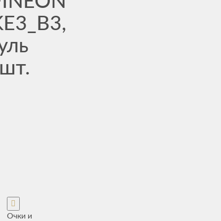
FINEON
E3_B3,
уль
 шт.
Очки и