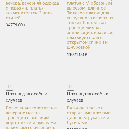
вечера, вечерняя одежда
платья с V-образным
с перьями, платья
вырезом, длинное
знаменитостей 3 вида
Тюлевое платье для
стилей
выпускного вечера на
тонких бретельках,
34779,00
₽
трапециевидная
аппликация, красивое
платье до пола с
открытой спиной и
шнуровкой
11091,00
₽
Платья для особых
Платья для особых
случаев
случаев
Роскошные золотистые
Бальное платье с
вечерние платья-
открытыми плечами,
трапеции с высоким
длинным рукавом и
воротником и рукавами-
бусинами
накидками с бусинами,