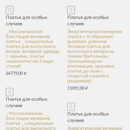
Платья для особых
Платья для особых
случаев
случаев
_ Мусульманские
Энергетические вечерние
блестящие вечерние
платья с V-образным
платья _ специальные
вырезом, длинное
платья для выпускного
Тюлевое платье для
вечера, вечерняя одежда
выпускного вечера на
с перьями, платья
тонких бретельках,
знаменитостей 3 вида
трапециевидная
стилей
аппликация, красивое
платье до пола с
34779,00
₽
открытой спиной и
шнуровкой
11091,00
₽
Платья для особых
случаев
_ Мусульманские
Платья для особых
блестящие вечерние
случаев
платья _ специальные
платья для выпускного
Энергетические вечерние