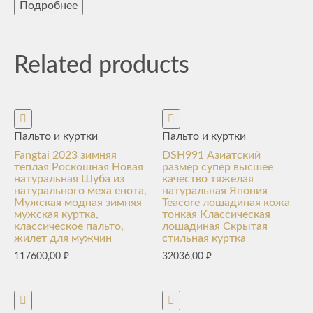
Подробнее
Related products
Пальто и куртки
Пальто и куртки
Fangtai 2023 зимняя
DSH991 Азиатский
теплая Роскошная Новая
размер супер высшее
натуральная Шуба из
качество тяжелая
натурального меха енота,
натуральная Япония
Мужская модная зимняя
Teacore лошадиная кожа
мужская куртка,
тонкая Классическая
классическое пальто,
лошадиная Скрытая
жилет для мужчин
стильная куртка
117600,00
₽
32036,00
₽