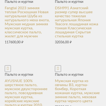
Пальто и куртки
Пальто и куртки
Fangtai 2023 зимняя
DSH991 Азиатский
теплая Роскошная Новая
размер супер высшее
натуральная Шуба из
качество тяжелая
натурального меха енота,
натуральная Япония
Мужская модная зимняя
Teacore лошадиная кожа
мужская куртка,
тонкая Классическая
классическое пальто,
лошадиная Скрытая
жилет для мужчин
стильная куртка
117600,00
₽
32036,00
₽
Пальто и куртки
Пальто и куртки
AYUSNUE 100%
Мужская куртка из
шерстяное пальто,
овчины B3, куртка-
мужское двухстороннее
бомбер, Короткая
пальто, повседневная
кожаная куртка, мужские
мужская куртка,
зимние пальто, меховая
корейские мужские
куртка черного цвета
пальто и куртки 2010,