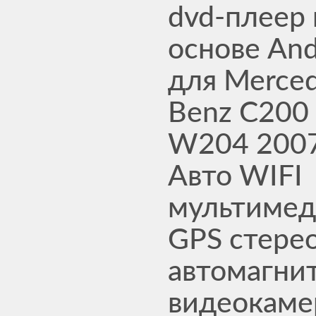
dvd-плеер 
основе And
для Merce
Benz C200
W204 200
Авто WIFI
мультиме
GPS стерео
автомагни
видеокаме