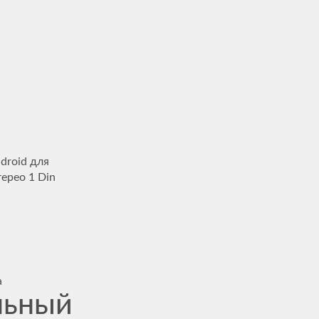
droid для
ерео 1 Din
а
льный