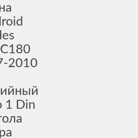
на
roid
des
 C180
7-2010
дийный
 1 Din
тола
ра