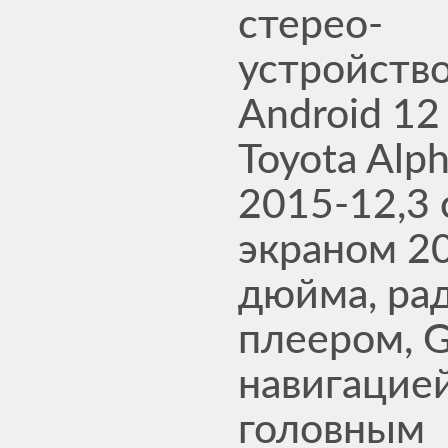
стерео-
устройство
Android 12
Toyota Alp
2015-12,3 
экраном 2
дюйма, ра
плеером, 
навигацией
головным