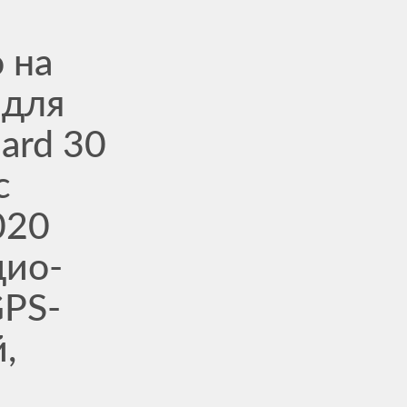
 на
 для
hard 30
с
020
дио-
GPS-
,