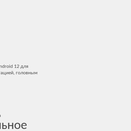
ndroid 12 для
гацией, головным
а
льное