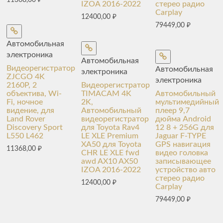
11368,00
₽
IZOA 2016-2022
стерео радио
Carplay
12400,00
₽
79449,00
₽
Автомобильная
электроника
Автомобильная
Видеорегистратор
Автомобильная
электроника
ZJCGO 4K
электроника
2160P, 2
Видеорегистратор
объектива, Wi-
TIMACAM 4K
Автомобильный
Fi, ночное
2K,
мультимедийный
видение, для
Автомобильный
плеер 9,7
Land Rover
видеорегистратор
дюйма Android
Discovery Sport
для Toyota Rav4
12 8 + 256G для
L550 L462
LE XLE Premium
Jaguar F-TYPE
XA50 для Toyota
GPS навигация
11368,00
₽
CHR LE XLE fwd
видео головка
awd AX10 AX50
записывающее
IZOA 2016-2022
устройство авто
стерео радио
12400,00
₽
Carplay
79449,00
₽