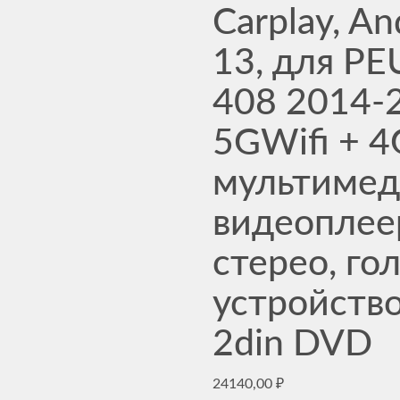
Carplay, An
13, для P
408 2014-
5GWifi + 4
мультиме
видеоплеер
стерео, го
устройство
2din DVD
24140,00
₽