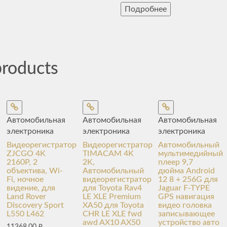
Подробнее
products
Автомобильная
Автомобильная
Автомобильная
электроника
электроника
электроника
Видеорегистратор
Видеорегистратор
Автомобильный
ZJCGO 4K
TIMACAM 4K
мультимедийный
2160P, 2
2K,
плеер 9,7
объектива, Wi-
Автомобильный
дюйма Android
Fi, ночное
видеорегистратор
12 8 + 256G для
видение, для
для Toyota Rav4
Jaguar F-TYPE
Land Rover
LE XLE Premium
GPS навигация
Discovery Sport
XA50 для Toyota
видео головка
L550 L462
CHR LE XLE fwd
записывающее
awd AX10 AX50
устройство авто