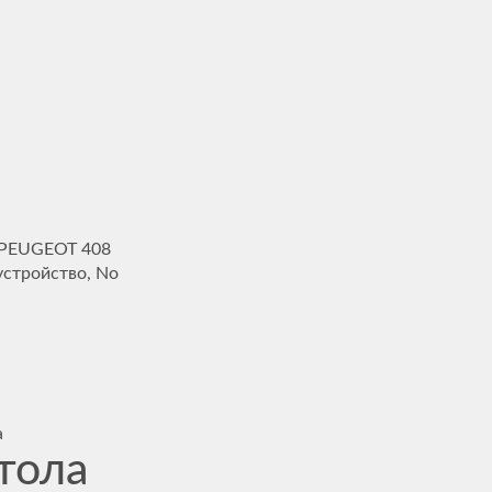
я PEUGEOT 408
устройство, No
а
тола