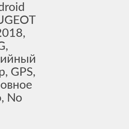
droid
EUGEOT
2018,
G,
дийный
, GPS,
ловное
, No