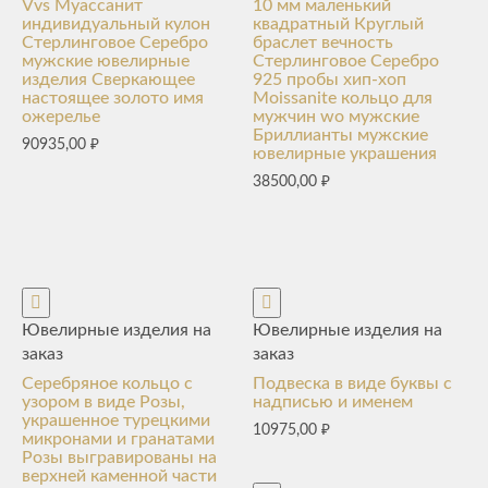
Vvs Муассанит
10 мм маленький
индивидуальный кулон
квадратный Круглый
Стерлинговое Серебро
браслет вечность
мужские ювелирные
Стерлинговое Серебро
изделия Сверкающее
925 пробы хип-хоп
настоящее золото имя
Moissanite кольцо для
ожерелье
мужчин wo мужские
Бриллианты мужские
90935,00
₽
ювелирные украшения
38500,00
₽
Ювелирные изделия на
Ювелирные изделия на
заказ
заказ
Серебряное кольцо с
Подвеска в виде буквы с
узором в виде Розы,
надписью и именем
украшенное турецкими
10975,00
₽
микронами и гранатами
Розы выгравированы на
верхней каменной части