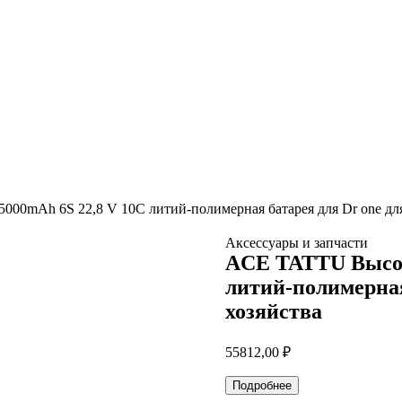
00mAh 6S 22,8 V 10C литий-полимерная батарея для Dr one для
Аксессуары и запчасти
ACE TATTU Высок
литий-полимерная
хозяйства
55812,00
₽
Подробнее