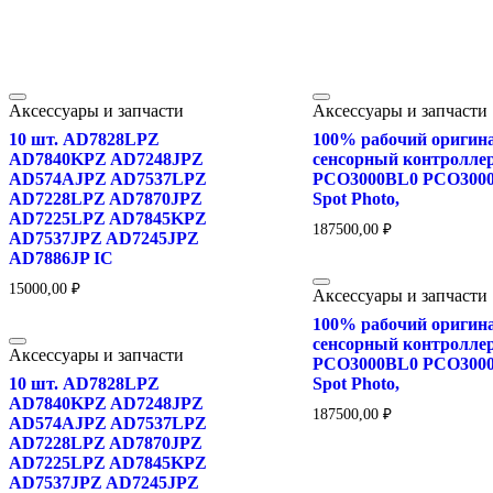
Аксессуары и запчасти
Аксессуары и запчасти
10 шт. AD7828LPZ
100% рабочий оригин
AD7840KPZ AD7248JPZ
сенсорный контролле
AD574AJPZ AD7537LPZ
PCO3000BL0 PCO300
AD7228LPZ AD7870JPZ
Spot Photo,
AD7225LPZ AD7845KPZ
187500,00
₽
AD7537JPZ AD7245JPZ
AD7886JP IC
15000,00
₽
Аксессуары и запчасти
100% рабочий оригин
сенсорный контролле
Аксессуары и запчасти
PCO3000BL0 PCO300
10 шт. AD7828LPZ
Spot Photo,
AD7840KPZ AD7248JPZ
187500,00
₽
AD574AJPZ AD7537LPZ
AD7228LPZ AD7870JPZ
AD7225LPZ AD7845KPZ
AD7537JPZ AD7245JPZ