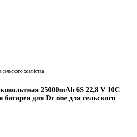
 сельского хозяйства
овольтная 25000mAh 6S 22,8 V 10C
 батарея для Dr one для сельского