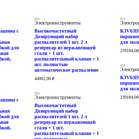
Электроинструменты
Электро
ашина с
Высокочастотный
K3V63DT
Дозирующий набор
поршнев
ьная
распылителей 1 шт. 2 л
для экс
бкой для
резервуар из нержавеющей
239184,0
ьная
стали + 1 шт.
бкой,
распылительный клапан + 1
л
шт. полностью
Электро
автоматическое распыление
K3V63DT
44002,00
₽
поршнев
для экс
Электроинструменты
239184,0
ашина с
Высокочастотный
ьная
Дозирующий набор
бкой для
распылителей 1 шт. 2 л
ьная
резервуар из нержавеющей
бкой,
стали + 1 шт.
л
распылительный клапан + 1
шт. полностью