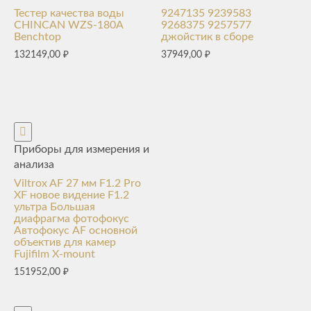
Тестер качества воды
9247135 9239583
CHINCAN WZS-180A
9268375 9257577
Benchtop
джойстик в сборе
132149,00
₽
37949,00
₽
Приборы для измерения и
анализа
Viltrox AF 27 мм F1.2 Pro
XF новое видение F1.2
ультра Большая
диафрагма фотофокус
Автофокус AF основной
объектив для камер
Fujifilm X-mount
151952,00
₽