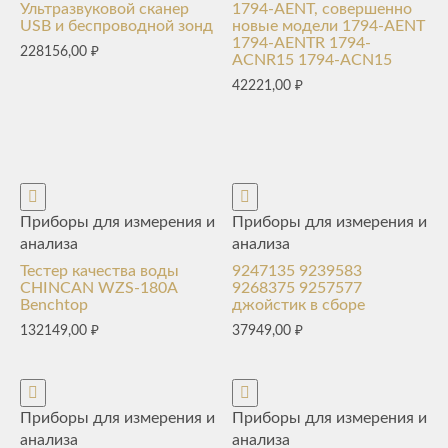
Ультразвуковой сканер
1794-AENT, совершенно
USB и беспроводной зонд
новые модели 1794-AENT
1794-AENTR 1794-
228156,00
₽
ACNR15 1794-ACN15
42221,00
₽
Приборы для измерения и
Приборы для измерения и
анализа
анализа
Тестер качества воды
9247135 9239583
CHINCAN WZS-180A
9268375 9257577
Benchtop
джойстик в сборе
132149,00
₽
37949,00
₽
Приборы для измерения и
Приборы для измерения и
анализа
анализа