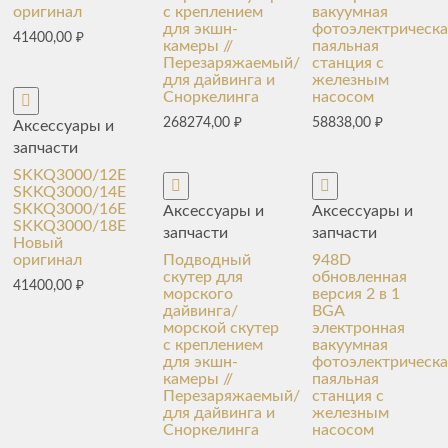
оригинал
с креплением
вакуумная
для экшн-
фотоэлектрическа
41400,00
₽
камеры //
паяльная
Перезаряжаемый/
станция с
для дайвинга и
железным
Сноркелинга
насосом
268274,00
₽
58838,00
₽
Аксессуары и
запчасти
SKKQ3000/12E
SKKQ3000/14E
SKKQ3000/16E
Аксессуары и
Аксессуары и
SKKQ3000/18E
запчасти
запчасти
Новый
оригинал
Подводный
948D
скутер для
обновленная
41400,00
₽
морского
версия 2 в 1
дайвинга/
BGA
морской скутер
электронная
с креплением
вакуумная
для экшн-
фотоэлектрическа
камеры //
паяльная
Перезаряжаемый/
станция с
для дайвинга и
железным
Сноркелинга
насосом