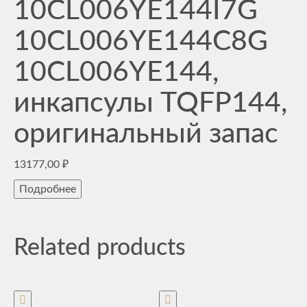
10CL006YE144I7G
10CL006YE144C8G
10CL006YE144,
инкапсулы TQFP144,
оригинальный запас
13177,00
₽
Подробнее
Related products