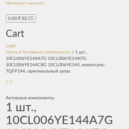
Интернет-каталог
Toggle
navigati
0,00
₽
(0)
Cart
Login
Home
/
Активные компоненты
/ 1 шт.,
10CL006YE144A7G 10CL006YE144I7G
10CL006YE144C8G 10CL006YE144, инкапсулы
TQFP144, оригинальный запас
Активные компоненты
1 шт.,
10CL006YE144A7G