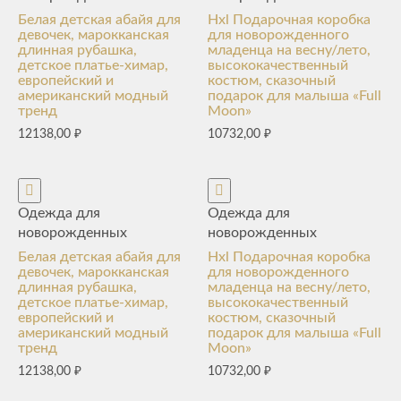
Белая детская абайя для
Hxl Подарочная коробка
девочек, марокканская
для новорожденного
длинная рубашка,
младенца на весну/лето,
детское платье-химар,
высококачественный
европейский и
костюм, сказочный
американский модный
подарок для малыша «Full
тренд
Moon»
12138,00
₽
10732,00
₽
Одежда для
Одежда для
новорожденных
новорожденных
Белая детская абайя для
Hxl Подарочная коробка
девочек, марокканская
для новорожденного
длинная рубашка,
младенца на весну/лето,
детское платье-химар,
высококачественный
европейский и
костюм, сказочный
американский модный
подарок для малыша «Full
тренд
Moon»
12138,00
₽
10732,00
₽