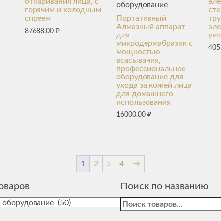
отпаривания лица, с
эле
оборудование
горячим и холодным
ст
спреем
Портативный
тру
Алмазный аппарат
эле
87688,00
₽
для
ухо
микродермабразии с
405
мощностью
всасывания,
профессиональное
оборудование для
ухода за кожей лица
для домашнего
использования
16000,00
₽
1
2
3
4
→
оваров
Поиск по названию
Найти: