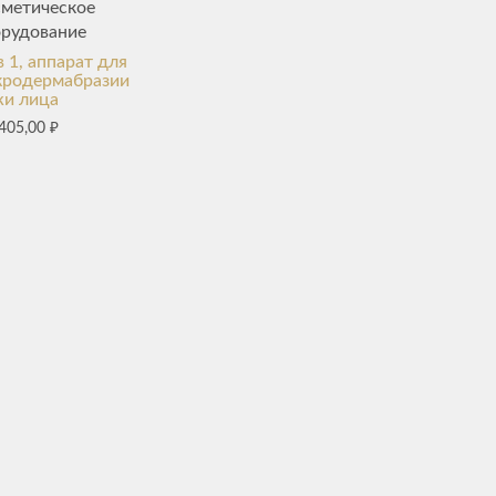
сметическое
орудование
в 1, аппарат для
кродермабразии
жи лица
405,00
₽