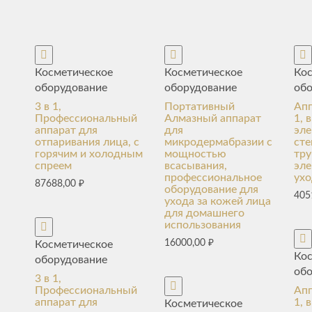
Косметическое
Косметическое
Ко
оборудование
оборудование
об
3 в 1,
Портативный
Апп
Профессиональный
Алмазный аппарат
1, 
аппарат для
для
эле
отпаривания лица, с
микродермабразии с
ст
горячим и холодным
мощностью
тру
спреем
всасывания,
эле
профессиональное
ухо
87688,00
₽
оборудование для
405
ухода за кожей лица
для домашнего
использования
16000,00
₽
Косметическое
Ко
оборудование
об
3 в 1,
Профессиональный
Апп
аппарат для
1, 
Косметическое