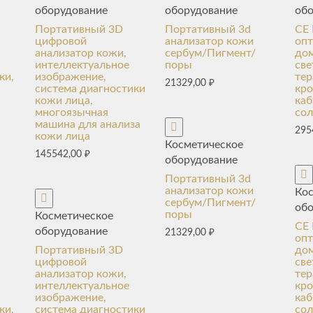
оборудование
оборудование
об
Портативный 3D
Портативный 3d
CE 
цифровой
анализатор кожи
оп
анализатор кожи,
сербум/Пигмент/
до
интеллектуальное
поры
све
ки,
изображение,
тер
21329,00
₽
система диагностики
кро
кожи лица,
каб
многоязычная
сол
машина для анализа
295
кожи лица
Косметическое
145542,00
₽
оборудование
Портативный 3d
анализатор кожи
Ко
сербум/Пигмент/
об
поры
Косметическое
CE 
оборудование
21329,00
₽
оп
Портативный 3D
до
цифровой
све
анализатор кожи,
тер
интеллектуальное
кро
изображение,
каб
ки,
система диагностики
сол