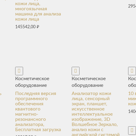
кожи лица,
295
многоязычная
машина для анализа
кожи лица
145542,00
₽
Косметическое
Косметическое
Ко
оборудование
оборудование
об
ь
Последняя версия
Анализатор кожи
10 
программного
лица, сенсорный
ми
обеспечения
экран, планшет,
ко
квантового
искусственное
140
магнитно-
интеллектуальное
резонансного
изображение, 3D
анализатора,
Волшебное Зеркало,
Бесплатная загрузка
анализ кожи с
английской системой