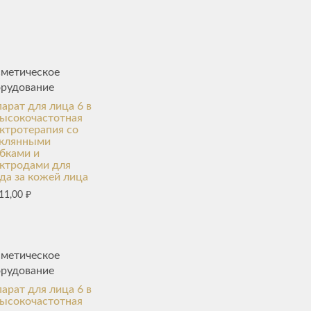
сметическое
орудование
арат для лица 6 в
высокочастотная
ктротерапия со
еклянными
бками и
ктродами для
да за кожей лица
11,00
₽
сметическое
орудование
арат для лица 6 в
высокочастотная