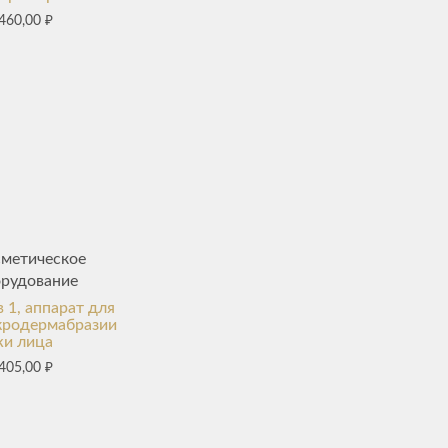
460,00
₽
сметическое
орудование
в 1, аппарат для
кродермабразии
жи лица
405,00
₽