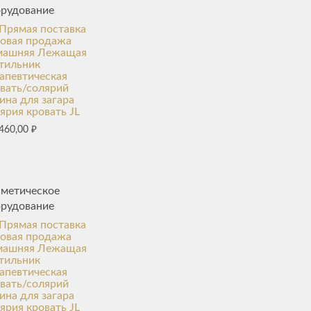
орудование
Прямая поставка
товая продажа
машняя Лежащая
тильник
апевтическая
вать/солярий
ина для загара
ярия кровать JL
460,00
₽
сметическое
орудование
Прямая поставка
товая продажа
машняя Лежащая
тильник
апевтическая
вать/солярий
ина для загара
ярия кровать JL