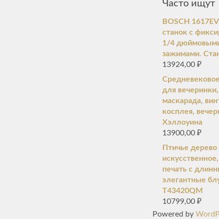
Часто ищут
BOSCH 1617EVS
станок с фикс
1/4 дюймовым
зажимами. Ста
13924,00
₽
Средневековое
для вечеринки
маскарада, ви
косплея, вечер
Хэллоуина
13900,00
₽
Птичье дерево
искусственное
печать с длин
элегантные блу
T43420QM
10799,00
₽
Powered by
WordP