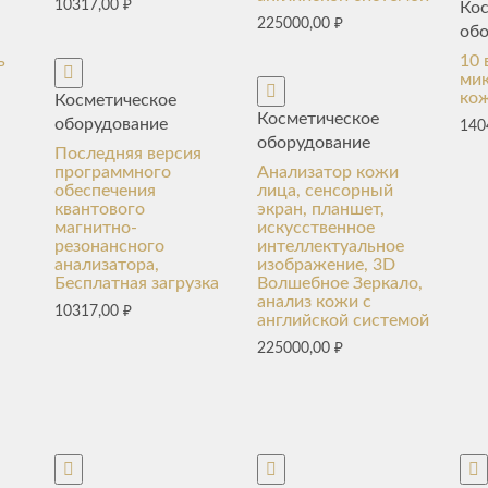
10317,00
₽
Ко
225000,00
₽
об
ь
10 
ми
ко
Косметическое
Косметическое
оборудование
140
оборудование
Последняя версия
программного
Анализатор кожи
обеспечения
лица, сенсорный
квантового
экран, планшет,
магнитно-
искусственное
резонансного
интеллектуальное
анализатора,
изображение, 3D
Бесплатная загрузка
Волшебное Зеркало,
анализ кожи с
10317,00
₽
английской системой
225000,00
₽