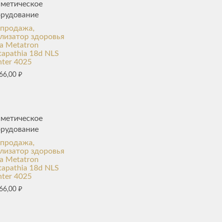
сметическое
орудование
спродажа,
лизатор здоровья
а Metatron
apathia 18d NLS
ter 4025
66,00
₽
сметическое
орудование
спродажа,
лизатор здоровья
а Metatron
apathia 18d NLS
ter 4025
66,00
₽