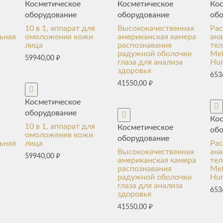
Косметическое
Косметическое
Ко
оборудование
оборудование
об
10 в 1, аппарат для
Высококачественная
Ра
ьная
омоложения кожи
американская камера
ана
лица
распознавания
тел
радужной оболочки
Met
59940,00
₽
глаза для анализа
Hun
здоровья
653
41550,00
₽
Косметическое
оборудование
Ко
10 в 1, аппарат для
Косметическое
об
омоложения кожи
оборудование
ьная
лица
Ра
Высококачественная
ана
59940,00
₽
американская камера
тел
распознавания
Met
радужной оболочки
Hun
глаза для анализа
653
здоровья
41550,00
₽