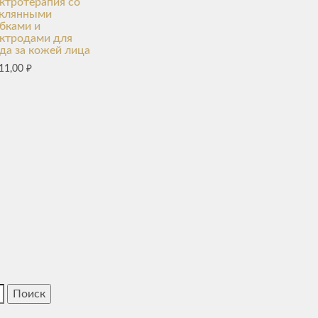
ктротерапия со
еклянными
бками и
ктродами для
да за кожей лица
11,00
₽