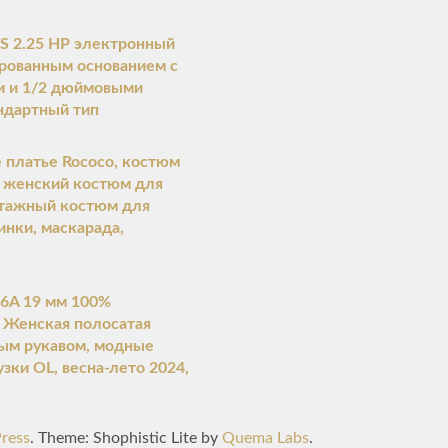
 2.25 HP электронный
ированным основанием с
и и 1/2 дюймовыми
ндартный тип
 платье Rococo, костюм
, женский костюм для
нтажный костюм для
инки, маскарада,
 6A 19 мм 100%
, Женская полосатая
ным рукавом, модные
зки OL, весна-лето 2024,
ress
. Theme: Shophistic Lite by
Quema Labs
.