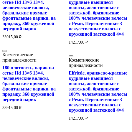
сетке Hd 13×6 13×4,
кудрявые вьющиеся
человеческие волосы,
волосы, женственные с
бразильские прямые
застежкой, бразильские
фронтальные парики, на
100% человеческие волосы
продажу, 360 кружевной
с Реми, Переплетенные 3
передний парик
искусственные волосы с
кружевной застежкой 4×4
33915,00
₽
14217,00
₽
Косметические
принадлежности
Косметические
принадлежности
180 плотность, парик на
сетке Hd 13×6 13×4,
Elfriede, оранжево-красные
человеческие волосы,
кудрявые вьющиеся
бразильские прямые
волосы, женственные с
фронтальные парики, на
застежкой, бразильские
продажу, 360 кружевной
100% человеческие волосы
передний парик
с Реми, Переплетенные 3
искусственные волосы с
33915,00
₽
кружевной застежкой 4×4
14217,00
₽