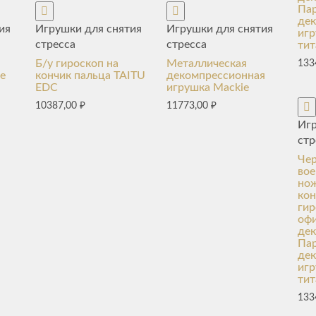
Пар
де
ия
Игрушки для снятия
Игрушки для снятия
игр
стресса
стресса
тит
Б/у гироскоп на
Металлическая
133
е
кончик пальца TAITU
декомпрессионная
EDC
игрушка Mackie
10387,00
₽
11773,00
₽
Игр
стр
Че
вое
нож
кон
гир
оф
де
Пар
де
игр
тит
133