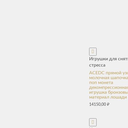
Игрушки для снят
стресса
ACEDC прямой уз
молочная шапочк
поп монета
декомпрессионна
игрушка бронзов
материал лошади
14150,00
₽