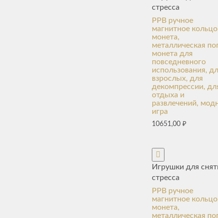
стресса
PPB ручное
магнитное кольцо
монета,
металлическая по
монета для
повседневного
использования, д
взрослых, для
декомпрессии, дл
отдыха и
развлечений, мод
игра
10651,00
₽
Игрушки для снят
стресса
PPB ручное
магнитное кольцо
монета,
металлическая по