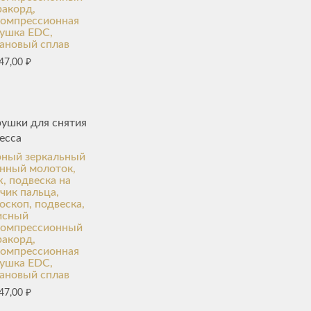
акорд,
компрессионная
ушка EDC,
ановый сплав
47,00
₽
ушки для снятия
есса
рный зеркальный
нный молоток,
, подвеска на
чик пальца,
оскоп, подвеска,
исный
компрессионный
акорд,
компрессионная
ушка EDC,
ановый сплав
47,00
₽