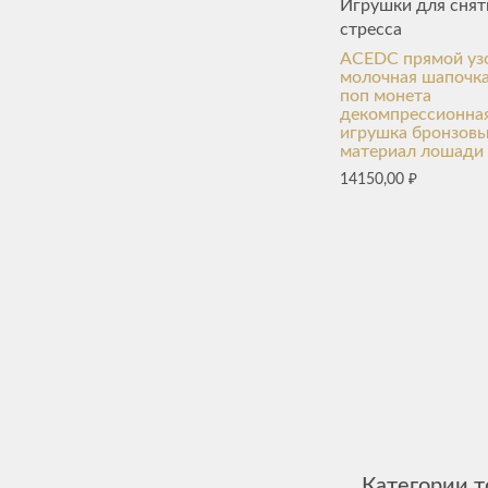
Игрушки для снят
стресса
ACEDC прямой уз
молочная шапочк
поп монета
декомпрессионна
игрушка бронзов
материал лошади
14150,00
₽
Категории т