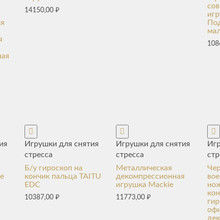
со
14150,00
₽
игр
ля
По
ма
я
108
ная
ия
Игрушки для снятия
Игрушки для снятия
Игр
стресса
стресса
стр
Б/у гироскоп на
Металлическая
Че
е
кончик пальца TAITU
декомпрессионная
вое
EDC
игрушка Mackie
нож
кон
10387,00
₽
11773,00
₽
гир
оф
де