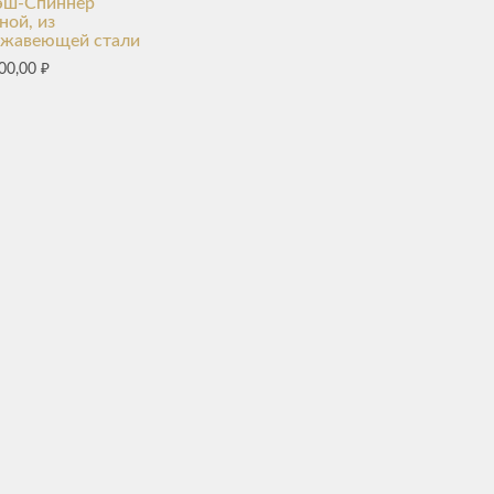
эш-Спиннер
ной, из
ржавеющей стали
00,00
₽