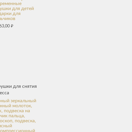
временные
ушки для детей
дарки для
льчиков
63,00
₽
ушки для снятия
есса
рный зеркальный
нный молоток,
, подвеска на
чик пальца,
оскоп, подвеска,
исный
компрессионный