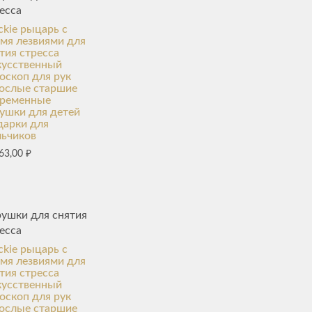
есса
kie рыцарь с
мя лезвиями для
тия стресса
кусственный
оскоп для рук
рослые старшие
временные
ушки для детей
дарки для
льчиков
63,00
₽
ушки для снятия
есса
kie рыцарь с
мя лезвиями для
тия стресса
кусственный
оскоп для рук
рослые старшие