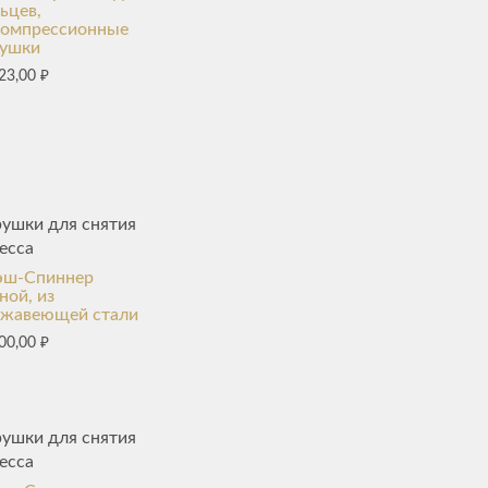
ьцев,
компрессионные
рушки
23,00
₽
ушки для снятия
есса
эш-Спиннер
ной, из
ржавеющей стали
00,00
₽
ушки для снятия
есса