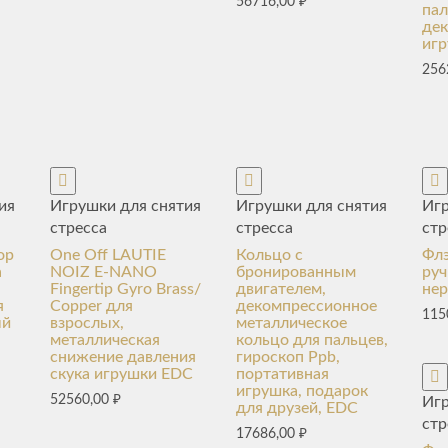
56716,00
₽
пал
де
иг
256
ия
Игрушки для снятия
Игрушки для снятия
Игр
стресса
стресса
стр
ор
One Off LAUTIE
Кольцо с
Фл
а
NOIZ E-NANO
бронированным
руч
Fingertip Gyro Brass/
двигателем,
не
я
Copper для
декомпрессионное
115
ый
взрослых,
металлическое
металлическая
кольцо для пальцев,
снижение давления
гироскоп Ppb,
скука игрушки EDC
портативная
игрушка, подарок
52560,00
₽
Игр
для друзей, EDC
стр
17686,00
₽