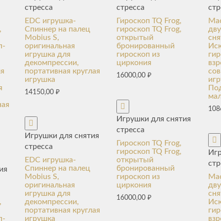
стресса
стресса
стр
EDC игрушка-
Гироскоп TQ Frog,
Mac
,
Спиннер на палец
гироскоп TQ Frog,
дву
Mobius S,
открытый
сня
п-
оригинальная
бронированный
Ис
игрушка для
гироскоп из
гир
декомпрессии,
циркония
вз
ля
портативная круглая
со
16000,00
₽
игрушка
игр
я
По
14150,00
₽
ма
ная
108
Игрушки для снятия
стресса
Игрушки для снятия
Гироскоп TQ Frog,
стресса
гироскоп TQ Frog,
Игр
EDC игрушка-
открытый
стр
Спиннер на палец
бронированный
ия
Mobius S,
гироскоп из
Mac
оригинальная
циркония
дву
игрушка для
сня
16000,00
₽
,
декомпрессии,
Ис
портативная круглая
гир
п-
игрушка
вз