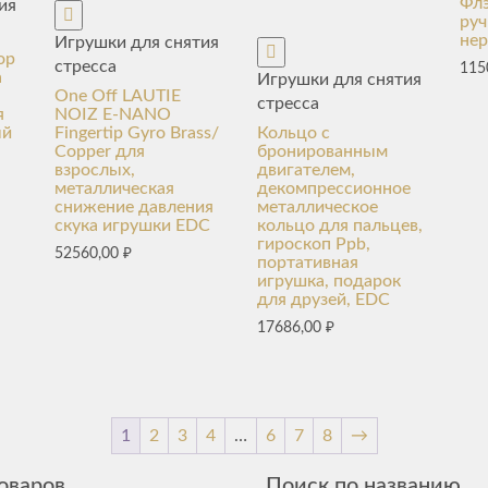
Фл
ия
руч
не
Игрушки для снятия
ор
стресса
115
а
Игрушки для снятия
One Off LAUTIE
стресса
я
NOIZ E-NANO
ый
Fingertip Gyro Brass/
Кольцо с
Copper для
бронированным
взрослых,
двигателем,
металлическая
декомпрессионное
снижение давления
металлическое
скука игрушки EDC
кольцо для пальцев,
гироскоп Ppb,
52560,00
₽
портативная
игрушка, подарок
для друзей, EDC
17686,00
₽
1
2
3
4
…
6
7
8
→
оваров
Поиск по названию