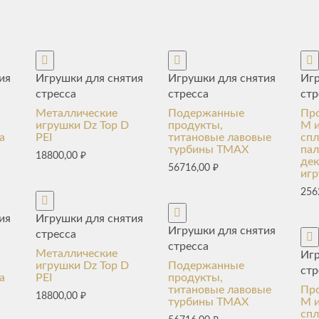
ия
Игрушки для снятия
Игрушки для снятия
Игр
стресса
стресса
стр
Металлические
Подержанные
Про
игрушки Dz Top D
продукты,
M и
а
PEI
титановые лавовые
спл
турбины TMAX
пал
18800,00
₽
де
56716,00
₽
иг
256
ия
Игрушки для снятия
Игрушки для снятия
стресса
стресса
Металлические
Игр
игрушки Dz Top D
Подержанные
стр
а
PEI
продукты,
титановые лавовые
Про
18800,00
₽
турбины TMAX
M и
спл