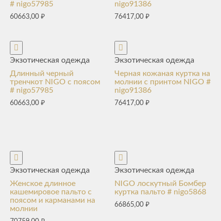
# nigo57985
nigo91386
60663,00
₽
76417,00
₽
Экзотическая одежда
Экзотическая одежда
Длинный черный
Черная кожаная куртка на
тренчкот NIGO с поясом
молнии с принтом NIGO #
# nigo57985
nigo91386
60663,00
₽
76417,00
₽
Экзотическая одежда
Экзотическая одежда
Женское длинное
NIGO лоскутный Бомбер
кашемировое пальто с
куртка пальто # nigo5868
поясом и карманами на
66865,00
₽
молнии