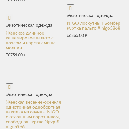
70759,00
₽
Экзотическая одежда
NIGO лоскутный Бомбер
Экзотическая одежда
куртка пальто # nigo5868
Женское длинное
66865,00
₽
кашемировое пальто с
поясом и карманами на
молнии
70759,00
₽
Экзотическая одежда
Женская весенне-осенняя
однотонная однобортная
накидка из овчины NIGO
с отложным воротником,
свободная куртка Ngvp #
nigo6966