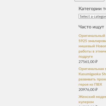
Категории т
Часто ищут
Оригинальный
S925 эмалиров
нишевый Новог
работы в этни
подруге
27561,00
₽
Оригинальная s
Kasumigaoka Sh
развивать про
героя из ПВХ
20976,00
₽
Женский модем
кулером